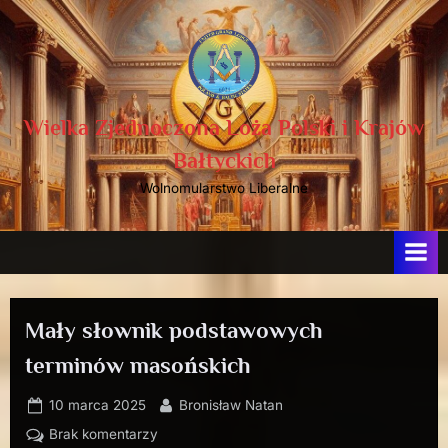
Skip
to
content
Wielka Zjednoczona Loża Polski i Krajów
Bałtyckich
Wolnomularstwo Liberalne
Mały słownik podstawowych
terminów masońskich
Posted
By
10 marca 2025
Bronisław Natan
on
do
Brak komentarzy