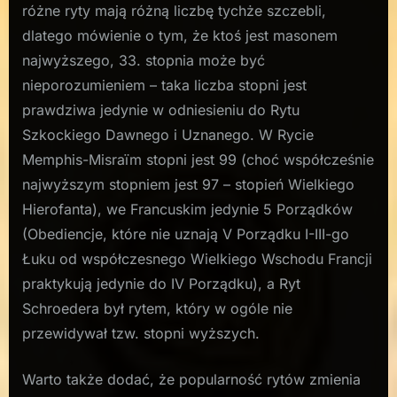
różne ryty mają różną liczbę tychże szczebli,
dlatego mówienie o tym, że ktoś jest masonem
najwyższego, 33. stopnia może być
nieporozumieniem – taka liczba stopni jest
prawdziwa jedynie w odniesieniu do Rytu
Szkockiego Dawnego i Uznanego. W Rycie
Memphis-Misraïm stopni jest 99 (choć współcześnie
najwyższym stopniem jest 97 – stopień Wielkiego
Hierofanta), we Francuskim jedynie 5 Porządków
(Obediencje, które nie uznają V Porządku I-III-go
Łuku od współczesnego Wielkiego Wschodu Francji
praktykują jedynie do IV Porządku), a Ryt
Schroedera był rytem, który w ogóle nie
przewidywał tzw. stopni wyższych.
Warto także dodać, że popularność rytów zmienia