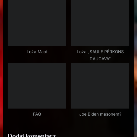
Bałtyckich
:
Loża Maat
Loża „SAULE PĒRKONS
DAUGAVA”
FAQ
Joe Biden masonem?
Dodaj komentarz