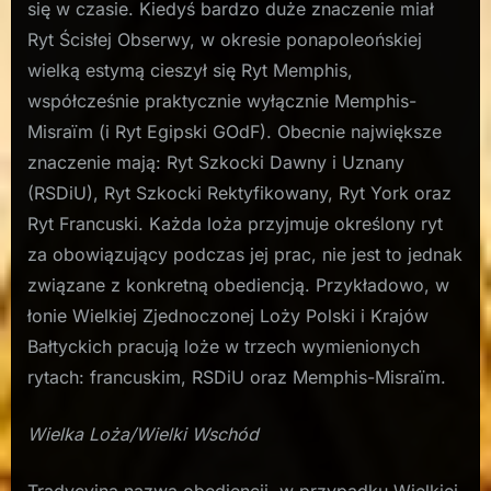
się w czasie. Kiedyś bardzo duże znaczenie miał
Ryt Ścisłej Obserwy, w okresie ponapoleońskiej
wielką estymą cieszył się Ryt Memphis,
współcześnie praktycznie wyłącznie Memphis-
Misraïm (i Ryt Egipski GOdF). Obecnie największe
znaczenie mają: Ryt Szkocki Dawny i Uznany
(RSDiU), Ryt Szkocki Rektyfikowany, Ryt York oraz
Ryt Francuski. Każda loża przyjmuje określony ryt
za obowiązujący podczas jej prac, nie jest to jednak
związane z konkretną obediencją. Przykładowo, w
łonie Wielkiej Zjednoczonej Loży Polski i Krajów
Bałtyckich pracują loże w trzech wymienionych
rytach: francuskim, RSDiU oraz Memphis-Misraïm.
Wielka Loża/Wielki Wschód
Tradycyjna nazwa obediencji, w przypadku Wielkiej