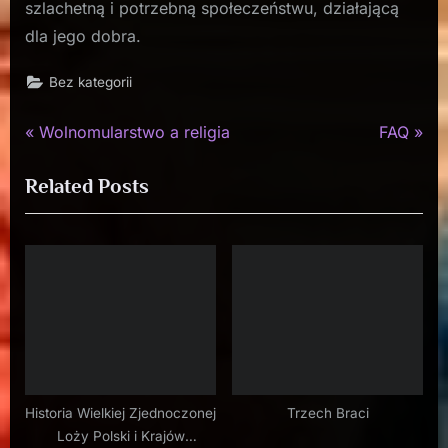
szlachetną i potrzebną społeczeństwu, działającą
dla jego dobra.
Bez kategorii
P
N
Nawigacja
Wolnomularstwo a religia
FAQ
r
e
wpisu
Related Posts
e
x
v
t
i
P
o
o
u
s
s
t
P
:
o
s
Historia Wielkiej Zjednoczonej
Trzech Braci
Loży Polski i Krajów
t