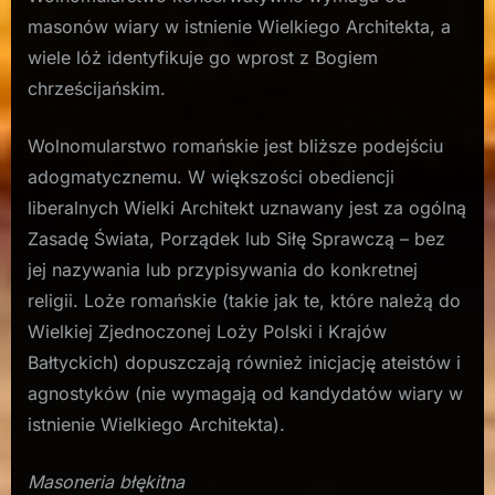
masonów wiary w istnienie Wielkiego Architekta, a
wiele lóż identyfikuje go wprost z Bogiem
chrześcijańskim.
Wolnomularstwo romańskie jest bliższe podejściu
adogmatycznemu. W większości obediencji
liberalnych Wielki Architekt uznawany jest za ogólną
Zasadę Świata, Porządek lub Siłę Sprawczą – bez
jej nazywania lub przypisywania do konkretnej
religii. Loże romańskie (takie jak te, które należą do
Wielkiej Zjednoczonej Loży Polski i Krajów
Bałtyckich) dopuszczają również inicjację ateistów i
agnostyków (nie wymagają od kandydatów wiary w
istnienie Wielkiego Architekta).
Masoneria błękitna