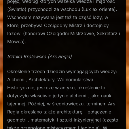
pojęć, według których wszelka wiedza i mądrość
(Światło) przychodzi ze wschodu (Lux ex oriente).
Wschodem nazywana jest też ta część loży, w
której przebywa Czcigodny Mistrz i dostojnicy
lożowi (honorowi Czcigodni Mistrzowie, Sekretarz i
Mówca).
Sztuka Królewska (Ars Regia)
Określenie trzech dziedzin wymagających wiedzy:
Alchemii, Architektury, Wolnomularstwa.
Historycznie, jeszcze w antyku, określenie to
dotyczyło właściwie jedynie alchemii, jako nauki
tajemnej. Później, w średniowieczu, terminem Ars
Regia określano także architekturę – połączenie
geometrii, matematyki i sztuki inżynieryjnej (często
także przepojone mistycyzmem i teologią). W