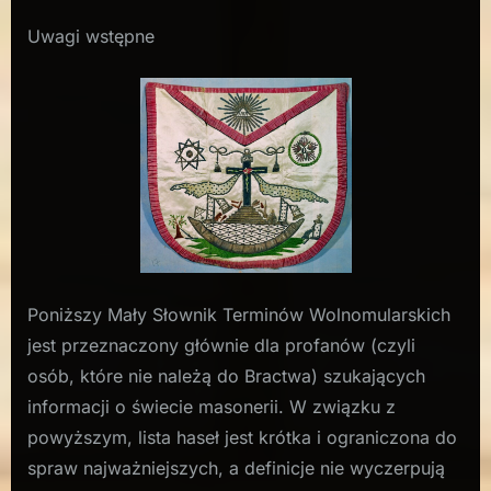
Mały
Uwagi wstępne
słownik
podstawowych
terminów
masońskich
Poniższy Mały Słownik Terminów Wolnomularskich
jest przeznaczony głównie dla profanów (czyli
osób, które nie należą do Bractwa) szukających
informacji o świecie masonerii. W związku z
powyższym, lista haseł jest krótka i ograniczona do
spraw najważniejszych, a definicje nie wyczerpują